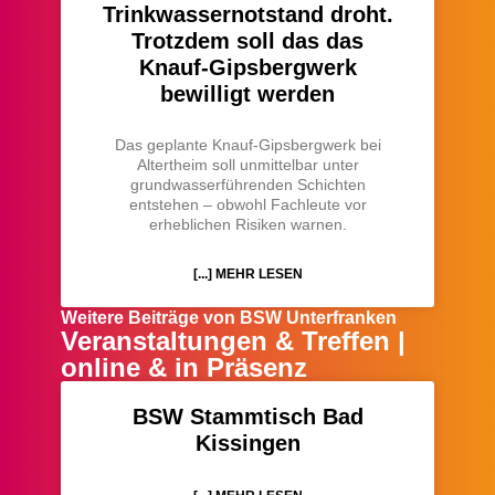
Trinkwassernotstand droht.
Trotzdem soll das das
Knauf-Gipsbergwerk
bewilligt werden
Das geplante Knauf-Gipsbergwerk bei
Altertheim soll unmittelbar unter
grundwasserführenden Schichten
entstehen – obwohl Fachleute vor
erheblichen Risiken warnen.
[...] MEHR LESEN
Weitere Beiträge von BSW Unterfranken
Veranstaltungen & Treffen |
online & in Präsenz
BSW Stammtisch Bad
Kissingen