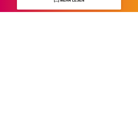
[...] MEHR LESEN
BSW Stammtisch Landkreis
Haßberge
[...] MEHR LESEN
BSW Stammtisch Main
Spessart
[...] MEHR LESEN
BSW Stammtisch