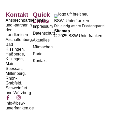
Kontakt
Quick
Links
Ansprechpartnerinnen
BSW Unterfranken
und -partner in
Die einzig wahre Friedenspartei
Impressum
den
Sitemap
Datenschutz
Landkreisen
© 2025 BSW Unterfranken
Aschaffenburg,
Aktuelles
Bad
Mitmachen
Kissingen,
Partei
Haßberge,
Kitzingen,
Kontakt
Main-
Spessart,
Miltenberg,
Rhön-
Grabfeld,
Schweinfurt
und Würzburg.
info@bsw-
unterfranken.de