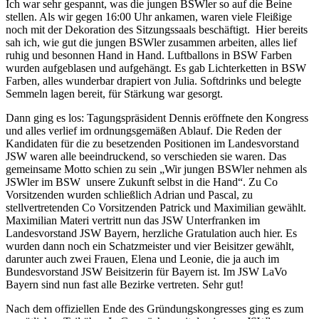
Ich war sehr gespannt, was die jungen BSWler so auf die Beine
stellen. Als wir gegen 16:00 Uhr ankamen, waren viele Fleißige
noch mit der Dekoration des Sitzungssaals beschäftigt. Hier bereits
sah ich, wie gut die jungen BSWler zusammen arbeiten, alles lief
ruhig und besonnen Hand in Hand. Luftballons in BSW Farben
wurden aufgeblasen und aufgehängt. Es gab Lichterketten in BSW
Farben, alles wunderbar drapiert von Julia. Softdrinks und belegte
Semmeln lagen bereit, für Stärkung war gesorgt.
Dann ging es los: Tagungspräsident Dennis eröffnete den Kongress
und alles verlief im ordnungsgemäßen Ablauf. Die Reden der
Kandidaten für die zu besetzenden Positionen im Landesvorstand
JSW waren alle beeindruckend, so verschieden sie waren. Das
gemeinsame Motto schien zu sein „Wir jungen BSWler nehmen als
JSWler im BSW unsere Zukunft selbst in die Hand“. Zu Co
Vorsitzenden wurden schließlich Adrian und Pascal, zu
stellvertretenden Co Vorsitzenden Patrick und Maximilian gewählt.
Maximilian Materi vertritt nun das JSW Unterfranken im
Landesvorstand JSW Bayern, herzliche Gratulation auch hier. Es
wurden dann noch ein Schatzmeister und vier Beisitzer gewählt,
darunter auch zwei Frauen, Elena und Leonie, die ja auch im
Bundesvorstand JSW Beisitzerin für Bayern ist. Im JSW LaVo
Bayern sind nun fast alle Bezirke vertreten. Sehr gut!
Nach dem offiziellen Ende des Gründungskongresses ging es zum