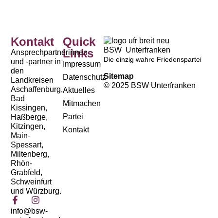
Kontakt
Quick
BSW Unterfranken
Links
Ansprechpartnerinnen
Die einzig wahre Friedenspartei
und -partner in
Impressum
den
Sitemap
Datenschutz
Landkreisen
© 2025 BSW Unterfranken
Aschaffenburg,
Aktuelles
Bad
Mitmachen
Kissingen,
Partei
Haßberge,
Kitzingen,
Kontakt
Main-
Spessart,
Miltenberg,
Rhön-
Grabfeld,
Schweinfurt
und Würzburg.
info@bsw-