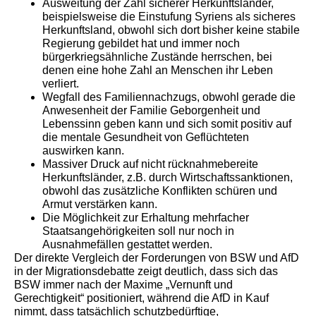
Ausweitung der Zahl sicherer Herkunftsländer,
beispielsweise die Einstufung Syriens als sicheres
Herkunftsland, obwohl sich dort bisher keine stabile
Regierung gebildet hat und immer noch
bürgerkriegsähnliche Zustände herrschen, bei
denen eine hohe Zahl an Menschen ihr Leben
verliert.
Wegfall des Familiennachzugs, obwohl gerade die
Anwesenheit der Familie Geborgenheit und
Lebenssinn geben kann und sich somit positiv auf
die mentale Gesundheit von Geflüchteten
auswirken kann.
Massiver Druck auf nicht rücknahmebereite
Herkunftsländer, z.B. durch Wirtschaftssanktionen,
obwohl das zusätzliche Konflikten schüren und
Armut verstärken kann.
Die Möglichkeit zur Erhaltung mehrfacher
Staatsangehörigkeiten soll nur noch in
Ausnahmefällen gestattet werden.
Der direkte Vergleich der Forderungen von BSW und AfD
in der Migrationsdebatte zeigt deutlich, dass sich das
BSW immer nach der Maxime „Vernunft und
Gerechtigkeit“ positioniert, während die AfD in Kauf
nimmt, dass tatsächlich schutzbedürftige,