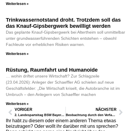
Weiterlesen »
Trinkwassernotstand droht. Trotzdem soll das
das Knauf-Gipsbergwerk bewilligt werden
Das geplante Knauf-Gipsbergwerk bei Altertheim soll unmittelbar
unter grundwasserführenden Schichten entstehen – obwohl
Fachleute vor erheblichen Risiken warnen.
Weiterlesen »
Rüstung, Raumfahrt und Humanoide
… wohin driftet unsere Wirtschaft? Zur Schlagzeile
(23.04.2026): Anleger der Schaeffler AG schielen auf neue
Geschäftsfelder: „Die Wirtschaft kriselt, die Autobranche ist im
Umbruch – den Anlegern von Schaeffler machen
Weiterlesen »
VORIGER
NÄCHSTER
2. Landesparteitag BSW Bayern in Röthenbach a. d. Pegnitz
Beobachtung durch den Verfassungsschutz?
Ihr habt zu diesem oder einem anderen Thema etwas
beizutragen? Oder wollt ihr darüber mit uns sprechen?