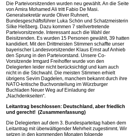
Die Parteivorsitzenden wurden neu gewählt. An die Seite
von Amira Mohamed Ali tritt Fabio De Masi.
Generalsekretär wurde Oliver Ruhnert,
Bundesgeschäftsführer Luka Schön und Schatzmeisterin
Silke Heßberg. Dazu kommen 7 stellvertretende
Parteivorsitzende. Interessant auch die Wahl der
Beisitzenden. Es wurden 15 Personen gewählt, 39 hatten
kandidiert. Mit den Drittmeisten Stimmen schaffte unser
bayerischer Landesvorsitzender Klaus Ernst auf Anhieb
den Sprung in den Parteivorstand. Unsere Co-
Vorsitzende Irmgard Freihoffer wurde von den
Delegierten leider nicht berücksichtigt und kam auch
nicht in die Stichwahl. Die meisten Stimmen erhielt
übrigens Sevim Dagdelen, manchem bekannt durch ihre
NATO-kritische Buchvorstellung im Würzburger
Buchladen Neuer Weg auf Einladung der
„Nachdenkseiten“.
Leitantrag beschlossen: Deutschland, aber friedlich
und gerecht! (Zusammenfassung)
Die Delegierten auf dem 3. Bundesparteitag haben dem
Leitantrag mit überwältigender Mehrheit zugestimmt. Wir
setzen in den kommenden Monaten folgende